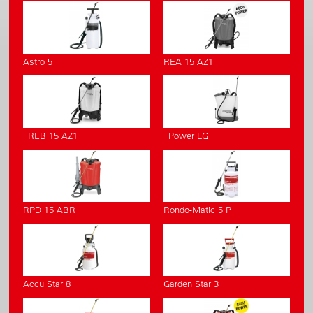
Astro 5
REA 15 AZ1
_REB 15 AZ1
_Power LG
RPD 15 ABR
Rondo-Matic 5 P
Accu Star 8
Garden Star 3