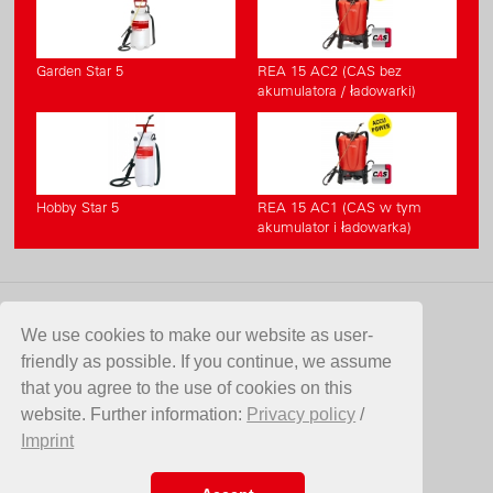
Garden Star 5
REA 15 AC2 (CAS bez
akumulatora / ładowarki)
Hobby Star 5
REA 15 AC1 (CAS w tym
akumulator i ładowarka)
KONTAKT
We use cookies to make our website as user-
friendly as possible. If you continue, we assume
Birchmeier Sprühtechnik AG
that you agree to the use of cookies on this
Im Stetterfeld 1
website. Further information:
Privacy policy
/
5608 Stetten
Imprint
Switzerland
Telefon +41 56 485 81 81
E-Mail
info@birchmeier.com