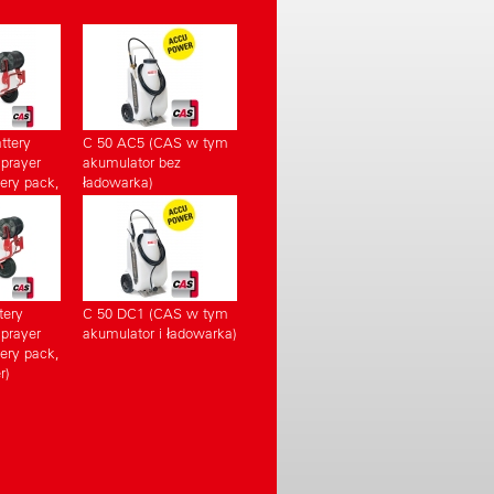
ttery
C 50 AC5 (CAS w tym
prayer
akumulator bez
ery pack,
ładowarka)
r)
tery
C 50 DC1 (CAS w tym
prayer
akumulator i ładowarka)
ery pack,
r)