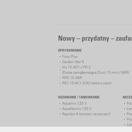
Nowy – przydatny – zaufa
OPRYSKIWANIE
Foxy Plus
Garden Star 5
Iris 15 AD1 z PR 3
(Dysza zamgławiająca Duro 1.5 mm / NBR)
RPD 15 ABR
REC 15 AC1 (CAS battery pack)
DOZOWANIE / TANKOWANIE
AKCE
Aquamix 1.25 V
Pis
AquaNemix 1.25 V
La
Rapidon 6 kanister na benzyn?
Prz
Pro
Lan
Lan