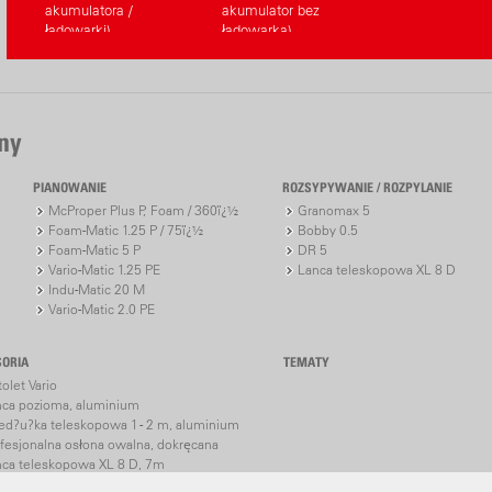
akumulatora /
akumulator bez
ładowarki)
ładowarka)
ny
PIANOWANIE
ROZSYPYWANIE / ROZPYLANIE
McProper Plus P, Foam / 360ï¿½
Granomax 5
Foam-Matic 1.25 P / 75ï¿½
Bobby 0.5
Foam-Matic 5 P
DR 5
Vario-Matic 1.25 PE
Lanca teleskopowa XL 8 D
Indu-Matic 20 M
Vario-Matic 2.0 PE
SORIA
TEMATY
tolet Vario
nca pozioma, aluminium
ed?u?ka teleskopowa 1 - 2 m, aluminium
fesjonalna osłona owalna, dokręcana
ca teleskopowa XL 8 D, 7m
ca teleskopowa XL 8 S, 7 m