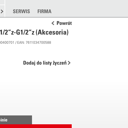
TANKOWANIE
SERWIS
ROZSYPYWANIE
FIRMA
WIĘCEJ
Powrót
1/2“z-G1/2“z (Akcesoria)
 80400701 / EAN: 7611034700588
Dodaj do listy życzeń
inie