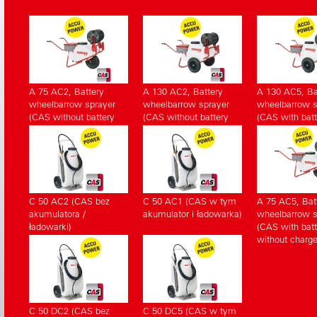
urządzenia
A 75 AC2, Battery
A 130 AC2, Battery
A 130 AC5, Ba
wheelbarrow sprayer
wheelbarrow sprayer
wheelbarrow s
(CAS without battery
(CAS without battery
(CAS with batt
pack, without charger)
pack, without charger)
without charge
C 50 AC2 (CAS bez
C 50 AC1 (CAS w tym
A 75 AC5, Bat
akumulatora /
akumulator i ładowarka)
wheelbarrow s
ładowarki)
(CAS with batt
without charge
C 50 DC2 (CAS bez
C 50 DC5 (CAS w tym