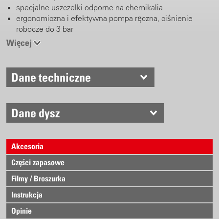
specjalne uszczelki odporne na chemikalia
ergonomiczna i efektywna pompa ręczna, ciśnienie
robocze do 3 bar
specjalna dysza pianowa do precyzyjnego pianowania
Więcej
zawór bezpieczeństwa, przycisk z możliwością
blokowania, duży otw&oacute
Dane techniczne
Dane dysz
Akcesoria
Części zapasowe
Filmy / Broszurka
Instrukcja
Opinie