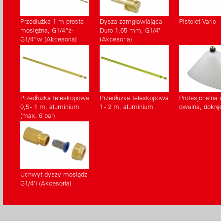
elementy w
duży otwó
Przedłużka 1 m prosta
Dysza zamgławiająca
Pistolet Vario
mosiężna, G1/4“z-
Duro 1,65 mm, G1/4"
G1/4“w (Akcesoria)
(Akcesoria)
Przedłużka teleskopowa
Przedłużka teleskopowa
Profesjonalna 
0,5 - 1 m, aluminium
1 - 2 m, aluminium
owalna, dokrę
(max. 6 bar)
Uchwyt dyszy mosiądz
G1/4"i (Akcesoria)