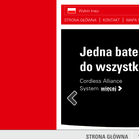
Wybór kraju
STRONA GŁÓWNA
KONTAKT
MAPA 
Jedna bate
Szukanie
do wszystk
części
zamiennyc
Cordless Alliance
System
więcej
Jak znaleźć właściwą
część zamienną?
więce
STRONA GŁÓWNA