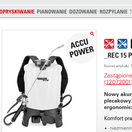
OPRYSKIWANIE
PIANOWANIE
DOZOWANIE
ROZPYLANIE
_REC 15 
Numer artykułu:
Zastąpion
(12072001
Nowy akum
plecakowy:
ergonomicz
Komfort pr
niezmienny