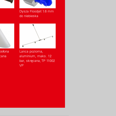
ysokiej jakości
r wlewu z sitkiem
Dysza Floodjet 1.6 mm
do niebieska
osłona
Lanca pozioma,
cana
aluminium, maks. 12
bar, skręcana, TP 11002
VP