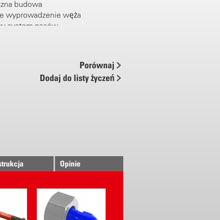
czna budowa
e wyprowadzenie węża
wy system pasów
ia uchwytowe
towo-jonowa
bkiej wymiany baterii
Porównaj
Dodaj do listy życzeń
lektronicznie
ienie robocze
ienia 0,5 - 6 bar
 bezpieczne dla pompy i baterii
czędny
 technologia Birchmeier
strukcja
Opinie
mpa
ny na wyjściu ze zbiornika
zaskowy system pasów
skostrumieniowa z mosiądzu