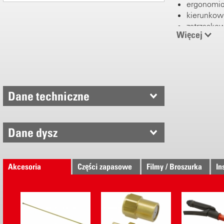
ergonomi
kierunkow
zatrzasko
Więcej
zagłębien
bateria li
system szy
Sterowany e
Dane techniczne
stałe ciśn
zakres ciśn
ustawienia
Dane dysz
energoosz
Sprawdzona
Akcesoria
Części zapasowe
Filmy / Broszurka
In
mocna po
układ ssaw
nowy zatr
dysza pła