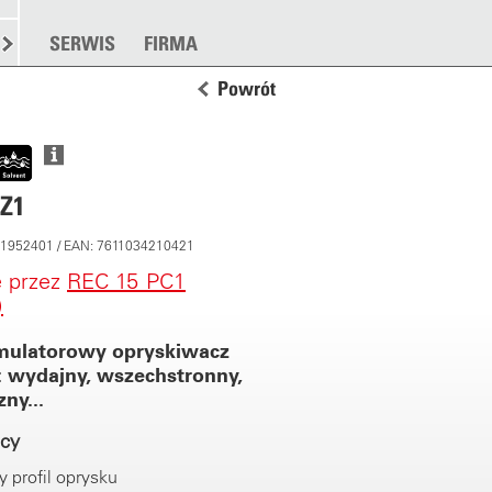
TANKOWANIE
SERWIS
ROZSYPYWANIE
FIRMA
WIĘCEJ
Powrót
PZ1
 11952401 / EAN: 7611034210421
e przez
REC 15 PC1
)
ulatorowy opryskiwacz
 wydajny, wszechstronny,
ny...
acy
 profil oprysku