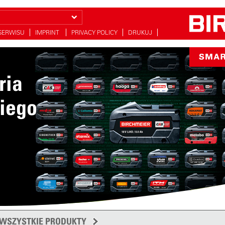
SERWISU
IMPRINT
PRIVACY POLICY
DRUKUJ
ria
iego
h
j
WSZYSTKIE PRODUKTY