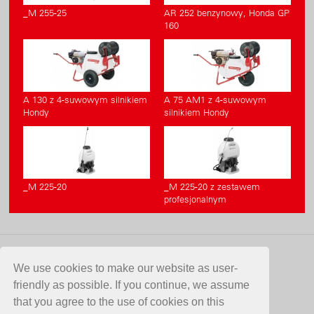
_M 255-25
AR 252 benzynowy, Honda GP
160
A 130 z 4-suwowym silnikiem
A 75 AM1 z 4-suwowym
Hondy
silnikiem Hondy
_M 225-20
_M 225-20 z zestawem
profesjonalnym
KONTAKT
We use cookies to make our website as user-
friendly as possible. If you continue, we assume
Birchmeier Sprühtechnik AG
that you agree to the use of cookies on this
Im Stetterfeld 1