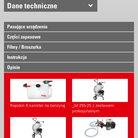
Dane techniczne
Pasujące urządzenia
Części zapasowe
Filmy / Broszurka
Instrukcja
Opinie
Rapidon 6 kanister na benzynę
_M 255-25 z zestawem
profesjonalnym