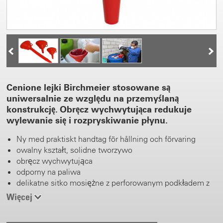
Cenione lejki Birchmeier stosowane są
uniwersalnie ze względu na przemyślaną
konstrukcję. Obręcz wychwytująca redukuje
wylewanie się i rozpryskiwanie płynu.
Ny med praktiskt handtag för hållning och förvaring
owalny kształt, solidne tworzywo
obręcz wychwytująca
odporny na paliwa
delikatne sitko mosiężne z perforowanym podkładem z
blachy białej ø 8,8 cm
Więcej
króciec z rowkiem odpowietrzającym ø 2,5 cm