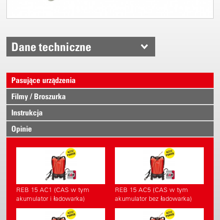
Dane techniczne
Pasujące urządzenia
Filmy / Broszurka
Instrukcja
Opinie
REB 15 AC1 (CAS w tym
REB 15 AC5 (CAS w tym
akumulator i ładowarka)
akumulator bez ładowarka)