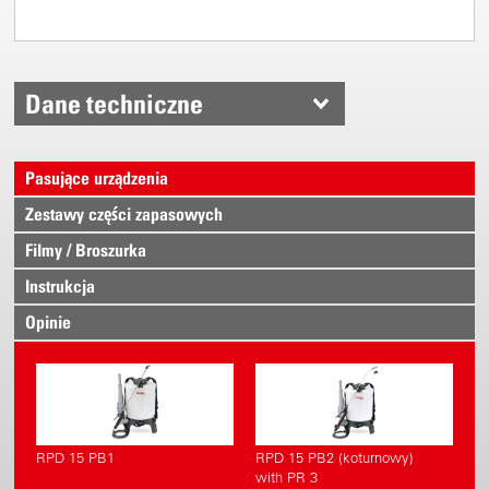
Dane techniczne
Pasujące urządzenia
Zestawy części zapasowych
Filmy / Broszurka
Instrukcja
Opinie
RPD 15 PB1
RPD 15 PB2 (koturnowy)
with PR 3