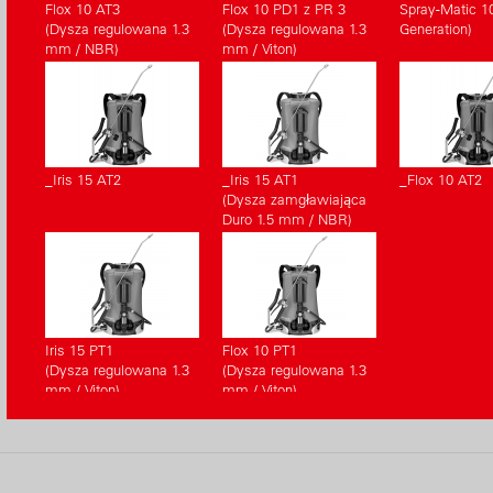
Flox 10 AT3
Flox 10 PD1 z PR 3
Spray-Matic 1
(Dysza regulowana 1.3
(Dysza regulowana 1.3
Generation)
mm / NBR)
mm / Viton)
_Iris 15 AT2
_Iris 15 AT1
_Flox 10 AT2
(Dysza zamgławiająca
Duro 1.5 mm / NBR)
Iris 15 PT1
Flox 10 PT1
(Dysza regulowana 1.3
(Dysza regulowana 1.3
mm / Viton)
mm / Viton)