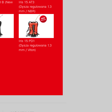
0 B (New
Iris 15 AT3
(Dysza regulowana 1.3
mm / NBR)
Iris 15 PD1
(Dysza regulowana 1.3
mm / Viton)