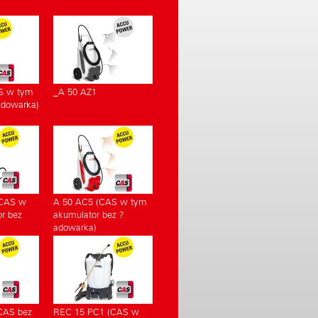
S w tym
_A 50 AZ1
adowarka)
(CAS w
A 50 AC5 (CAS w tym
r bez
akumulator bez ?
adowarka)
CAS bez
REC 15 PC1 (CAS w