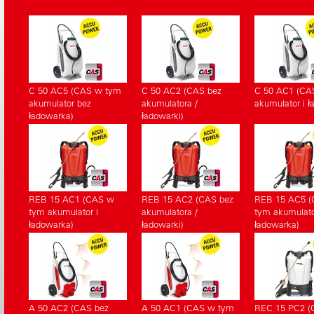
urządzenia
zapasowych
C 50 AC5 (CAS w tym
C 50 AC2 (CAS bez
C 50 AC1 (CA
akumulator bez
akumulatora /
akumulator i ł
ładowarka)
ładowarki)
REB 15 AC1 (CAS w
REB 15 AC2 (CAS bez
REB 15 AC5 
tym akumulator i
akumulatora /
tym akumulato
ładowarka)
ładowarki)
ładowarka)
A 50 AC2 (CAS bez
A 50 AC1 (CAS w tym
REC 15 PC2 (