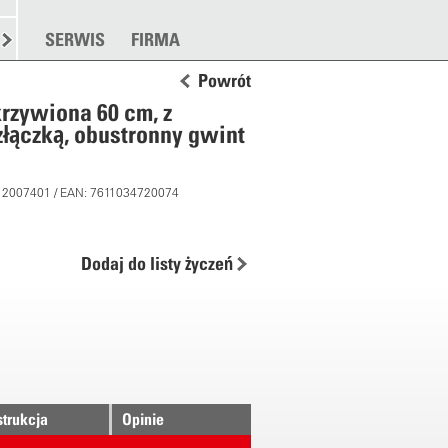
TANKOWANIE
SERWIS
ROZSYPYWANIE
FIRMA
WIĘCEJ
Powrót
rzywiona 60 cm, z
łączką, obustronny gwint
 12007401 / EAN: 7611034720074
Dodaj do listy życzeń
strukcja
Opinie