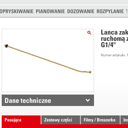
OPRYSKIWANIE
PIANOWANIE
DOZOWANIE
ROZPYLANIE
Lanca zak
ruchomą z
G1/4"
Numer artykułu:
Dane techniczne
Pasujące
Zestawy części
Filmy / Broszurka
In