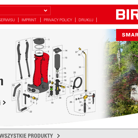
SERWISU
IMPRINT
PRIVACY POLICY
DRUKUJ
h
j
WSZYSTKIE PRODUKTY