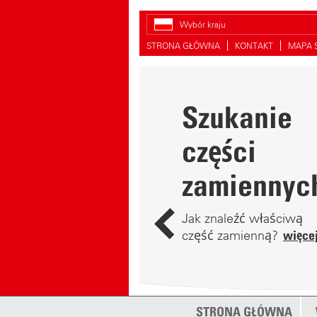
Wybór kraju
STRONA GŁÓWNA
KONTAKT
MAPA 
Szukanie
części
zamiennyc
Jak znaleźć właściwą
część zamienną?
więce
STRONA GŁÓWNA