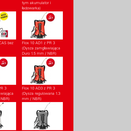
tym akumulator i
ładowarka)
CAS bez
Flox 10 AD1 z PR 3
(Dysza zamgławiająca
Duro 1.5 mm / NBR)
PR 3
Flox 10 AD3 z PR 3
wiająca
(Dysza regulowana 1.3
 NBR)
mm / NBR)