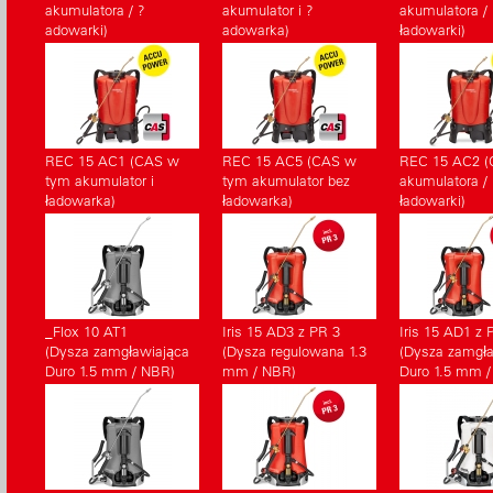
akumulatora / ?
akumulator i ?
akumulatora /
adowarki)
adowarka)
ładowarki)
REC 15 AC1 (CAS w
REC 15 AC5 (CAS w
REC 15 AC2 (
tym akumulator i
tym akumulator bez
akumulatora /
ładowarka)
ładowarka)
ładowarki)
_Flox 10 AT1
Iris 15 AD3 z PR 3
Iris 15 AD1 z 
(Dysza zamgławiająca
(Dysza regulowana 1.3
(Dysza zamgła
Duro 1.5 mm / NBR)
mm / NBR)
Duro 1.5 mm /