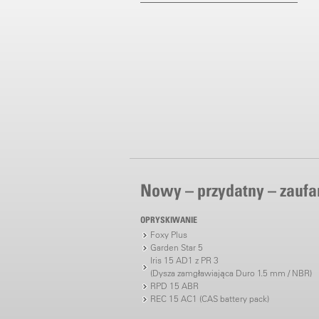
Nowy – przydatny – zaufa
OPRYSKIWANIE
Foxy Plus
Garden Star 5
Iris 15 AD1 z PR 3
(Dysza zamgławiająca Duro 1.5 mm / NBR)
RPD 15 ABR
REC 15 AC1 (CAS battery pack)