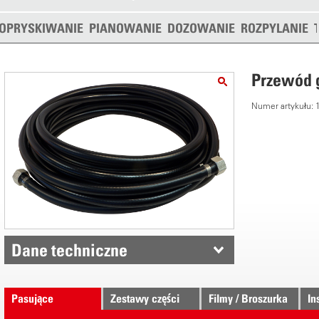
OPRYSKIWANIE
PIANOWANIE
DOZOWANIE
ROZPYLANIE
Przewód g
Numer artykułu:
Dane techniczne
Pasujące
Zestawy części
Filmy / Broszurka
In