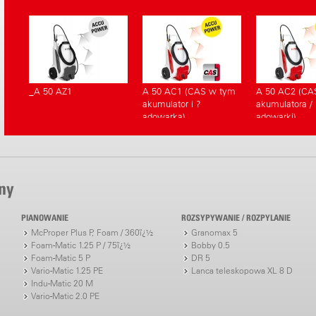
urządzenia
zapasowych
_A 50 AZ1
A 50 AC1 (CAS w tym
A 50 AC2 (CA
akumulator i ?
akumulatora / 
adowarka)
adowarki)
ny
PIANOWANIE
ROZSYPYWANIE / ROZPYLANIE
McProper Plus P, Foam / 360ï¿½
Granomax 5
Foam-Matic 1.25 P / 75ï¿½
Bobby 0.5
Foam-Matic 5 P
DR 5
Vario-Matic 1.25 PE
Lanca teleskopowa XL 8 D
Indu-Matic 20 M
Vario-Matic 2.0 PE