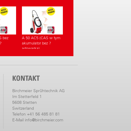
S bez
A 50 AC5 (CAS w tym
?
akumulator bez ?
adowarka)
KONTAKT
Birchmeier Sprühtechnik AG
Im Stetterfeld 1
5608 Stetten
Switzerland
Telefon +41 56 485 81 81
E-Mail
info@birchmeier.com