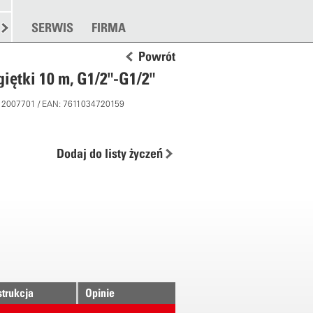
TANKOWANIE
SERWIS
ROZSYPYWANIE
FIRMA
WIĘCEJ
Powrót
iętki 10 m, G1/2"-G1/2"
 12007701 / EAN: 7611034720159
Dodaj do listy życzeń
strukcja
Opinie