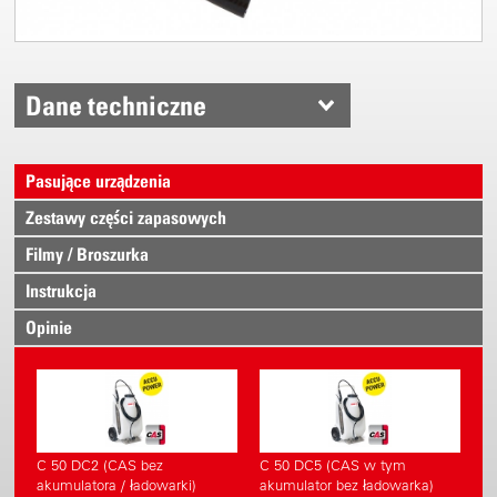
Dane techniczne
Pasujące urządzenia
Zestawy części zapasowych
Filmy / Broszurka
Instrukcja
Opinie
C 50 DC2 (CAS bez
C 50 DC5 (CAS w tym
akumulatora / ładowarki)
akumulator bez ładowarka)