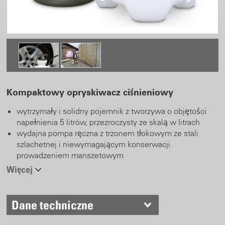
Kompaktowy opryskiwacz ciśnieniowy
wytrzymały i solidny pojemnik z tworzywa o objętości
napełnienia 5 litrów, przezroczysty ze skalą w litrach
wydajna pompa ręczna z trzonem tłokowym ze stali
szlachetnej i niewymagającym konserwacji
prowadzeniem manszetowym
ciśnienie robocze 3 bar, poduszka pneumatyczna 2 ltr
Więcej
zawór nadciśnieniowy
uszczelki vitonowe
lanca o dł. 40 cm z zakrzywioną regulowaną dyszą z
Dane techniczne
tworzywa
wąż ciśnieniowy 1,3 m