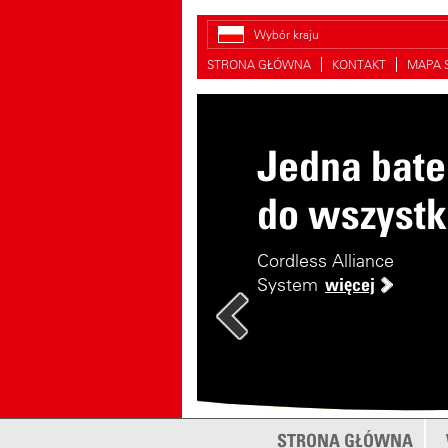
Wybór kraju
STRONA GŁÓWNA
KONTAKT
MAPA 
Jedna bate
Szukanie
do wszystk
części
zamiennyc
Cordless Alliance
System
więcej
Jak znaleźć właściwą
część zamienną?
więce
STRONA GŁÓWNA