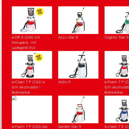
urządzenia
zapasowych
e-DR 5 (CAS mit
Accu Star 8
Organic Star 5
Akkupack, mit
Ladegerät EU)
e-Clean 7 P (CAS w
Astro 5
e-Foam 7 P (
tym akumulator i
tym akumulato
ładowarka)
ładowarka)
e-Foam 7 P (CAS bez
Garden Star 5
e-Clean 7 E (