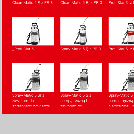
Clean-Matic 5 P, z PR 3
Clean-Matic 5 E, z PR 3
Profi Star 3, z
_Profi Star 5
Spray-Matic 5 P, z PR 3
Profi Star 5, z
Spray-Matic 5 SI z
Spray-Matic 5 S z
Spray-Matic 5 
zaworem do
pompą ręczną i
pompą ręczną z
sprężonego powietrza
zaworem do
nierdzewnej i
sprężonego powietrza
do sprężonego
powietrza