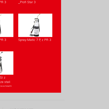
 PR 3
_Profi Star 3
 PR 3
Spray-Matic 7 P, z PR 3
SI z
e stali
 zaworem