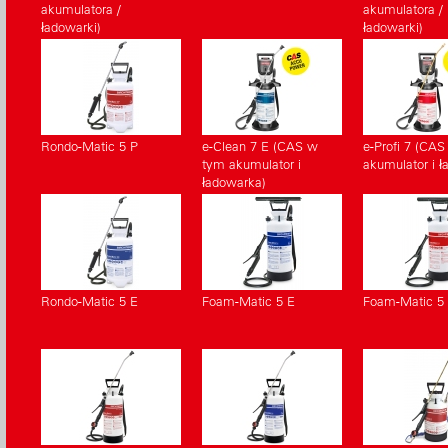
akumulatora /
akumulatora /
ładowarki)
ładowarki)
Rondo-Matic 5 P
e-Clean 7 E (CAS w
e-Profi 7 (CA
tym akumulator i
akumulator i ł
ładowarka)
Rondo-Matic 5 E
Foam-Matic 5 E
Foam-Matic 5