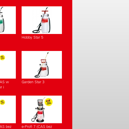
Hobby Star 5
CAS w
Garden Star 3
r i
CAS bez
e-Profi 7 (CAS bez