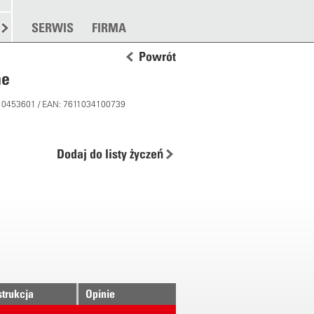
TANKOWANIE
SERWIS
ROZSYPYWANIE
FIRMA
WIĘCEJ
Powrót
ne
 10453601 / EAN: 7611034100739
Dodaj do listy życzeń
strukcja
Opinie