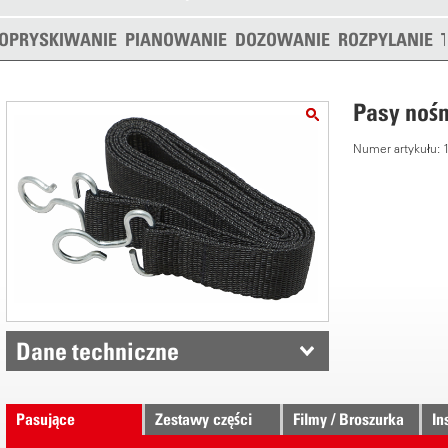
OPRYSKIWANIE
PIANOWANIE
DOZOWANIE
ROZPYLANIE
Pasy noś
Numer artykułu:
Dane techniczne
Pasujące
Zestawy części
Filmy / Broszurka
In