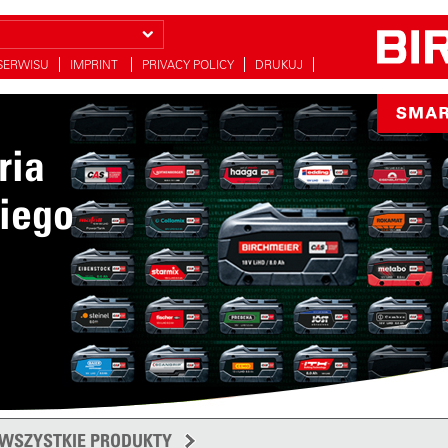
SERWISU
IMPRINT
PRIVACY POLICY
DRUKUJ
ria
iego
h
j
WSZYSTKIE PRODUKTY