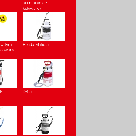
akumulatora /
ładowarki)
S w tym
Rondo-Matic 5
adowarka)
 P
DR 5